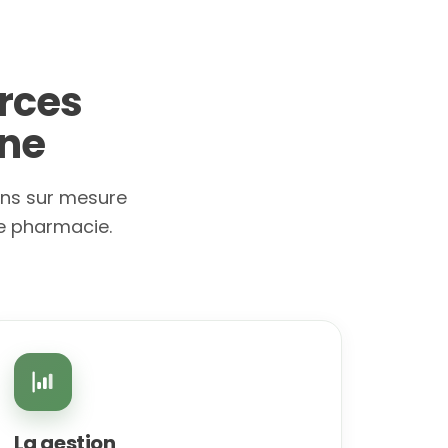
urces
ine
ons sur mesure
re pharmacie.
La gestion