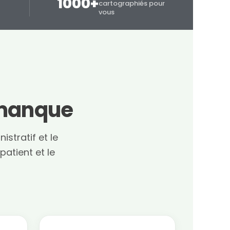
1000+
cartographiés pour
vous
s manque
istratif et le
atient et le