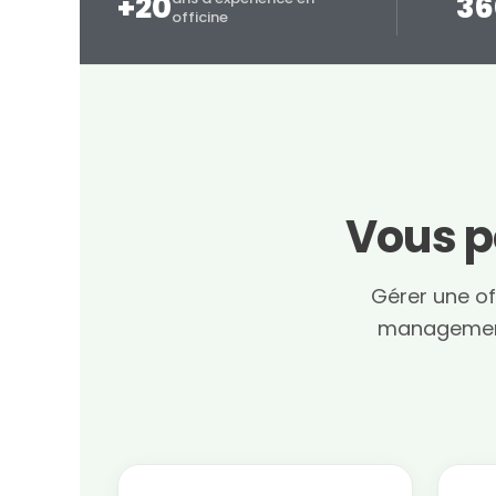
+20
36
officine
Vous p
Gérer une off
management 