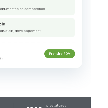
nt, montée en compétence
cie
on, outils, développement
Prendre RDV
in
prestataires