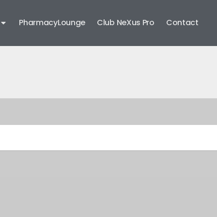
PharmacyLounge
Club NeXus Pro
Contact
r