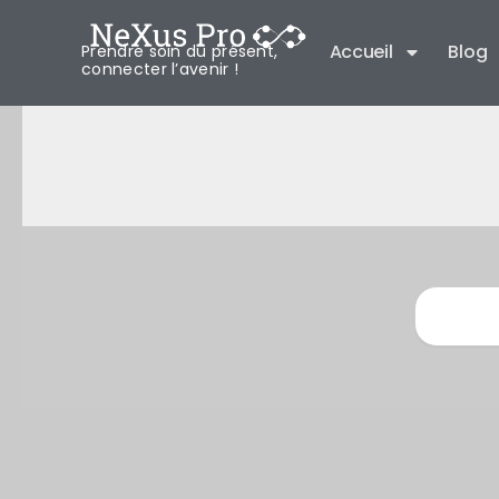
Aller
au
Accueil
Blog
Prendre soin du présent,
connecter l’avenir !
contenu
Recherche